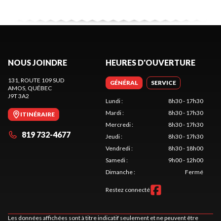
NOUS JOINDRE
HEURES D'OUVERTURE
131, ROUTE 109 SUD
GÉNÉRAL
SERVICE
AMOS
, QUÉBEC
J9T 3A2
Lundi
:
8h30 - 17h30
Mardi
:
8h30 - 17h30
ITINÉRAIRE
Mercredi
:
8h30 - 17h30
819 732-4677
Jeudi
:
8h30 - 17h30
Vendredi
:
8h30 - 18h00
Samedi
:
9h00 - 12h00
Dimanche
:
Fermé
Restez connecté
Les données affichées sont à titre indicatif seulement et ne peuvent être