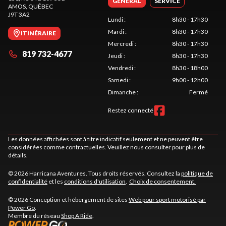
GÉNÉRAL
SERVICE
AMOS
, QUÉBEC
J9T 3A2
Lundi
:
8h30 - 17h30
Mardi
:
8h30 - 17h30
ITINÉRAIRE
Mercredi
:
8h30 - 17h30
819 732-4677
Jeudi
:
8h30 - 17h30
Vendredi
:
8h30 - 18h00
Samedi
:
9h00 - 12h00
Dimanche
:
Fermé
Restez connecté
Les données affichées sont à titre indicatif seulement et ne peuvent être
considérées comme contractuelles. Veuillez nous consulter pour plus de
détails.
© 2026 Harricana Aventures. Tous droits réservés. Consultez la
politique de
confidentialité
et les
conditions d'utilisation
.
Choix de consentement.
© 2026 Conception et hébergement de sites
Web pour sport motorisé par
Power Go
.
Membre du réseau
Shop A Ride
.