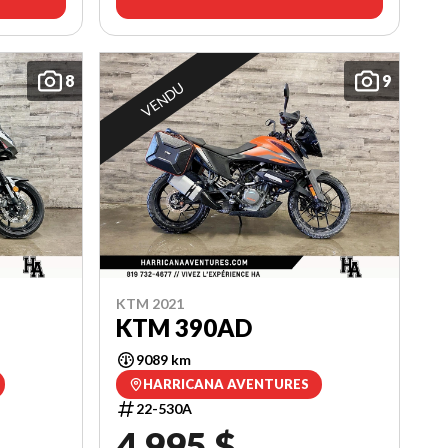
8
9
VENDU
KTM 2021
KTM 390AD
9089 km
HARRICANA AVENTURES
22-530A
4 995 $