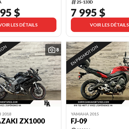
A
25-133D
95 $
7 995 $
VOIR LES DÉTAILS
VOIR LES DÉTAILS
TION
EN PROMOTION
8
 2018
YAMAHA 2015
ZAKI ZX1000
FJ-09