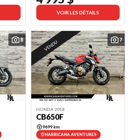
VOIR LES DÉTAILS
8
7
VENDU
HONDA 2018
CB650F
9699 km
HARRICANA AVENTURES