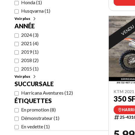
Honda
(
1
)
Husqvarna
(
1
)
Voir plus
ANNÉE
VENDU
2024
(
3
)
2021
(
4
)
2019
(
1
)
2018
(
2
)
2015
(
1
)
Voir plus
SUCCURSALE
KTM 2021
Harricana Aventures
(
12
)
350 S
ÉTIQUETTES
En promotion
(
8
)
HARRI
25-431
Démonstrateur
(
1
)
En vedette
(
1
)
5 99