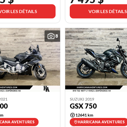
VOIR LES DÉTAILS
VOIR LES DÉTAILS
8
021
SUZUKI 2019
300
GSX 750
km
12641 km
CANA AVENTURES
HARRICANA AVENTURES