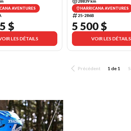
km
28839 km
CANA AVENTURES
HARRICANA AVENTURES
A
25-286B
5 $
5 500 $
VOIR LES DÉTAILS
VOIR LES DÉTAILS
Précédent
1 de 1
S