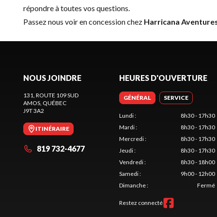
répondre à toutes vos questions.
Passez nous voir en concession chez
Harricana Aventure
NOUS JOINDRE
HEURES D'OUVERTURE
131, ROUTE 109 SUD
GÉNÉRAL
SERVICE
AMOS
, QUÉBEC
J9T 3A2
Lundi
:
8h30 - 17h30
Mardi
:
8h30 - 17h30
ITINÉRAIRE
Mercredi
:
8h30 - 17h30
819 732-4677
Jeudi
:
8h30 - 17h30
Vendredi
:
8h30 - 18h00
Samedi
:
9h00 - 12h00
Dimanche
:
Fermé
Restez connecté