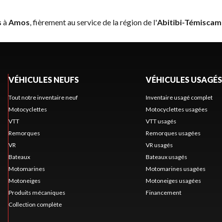
s
à
Amos
, fièrement au service de la région de l'
Abitibi-Témiscam
VÉHICULES NEUFS
VÉHICULES USAGÉS
Tout notre inventaire neuf
Inventaire usagé complet
Motocyclettes
Motocyclettes usagées
VTT
VTT usagés
Remorques
Remorques usagées
VR
VR usagés
Bateaux
Bateaux usagés
Motomarines
Motomarines usagées
Motoneiges
Motoneiges usagées
Produits mécaniques
Financement
Collection complète