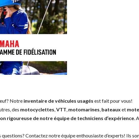
neuf
? Notre
inventaire de véhicules usagés
est fait pour vous!
utres, des
motocyclettes
,
VTT
,
motomarines
,
bateaux
et
mote
ion rigoureuse de notre équipe de techniciens d’expérience
. 
s questions?
Contactez notre équipe enthousiaste d’experts
! Ils s