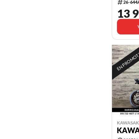
26-644
13 9
EN PROMO
KAWASAKI
KAWA