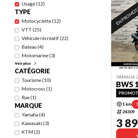
Usagé
(
12
)
EN PROMO
TYPE
Motocyclette
(
12
)
VTT
(
25
)
Véhicule récréatif
(
22
)
Bateau
(
4
)
Motomarine
(
3
)
Voir plus
CATÉGORIE
YAMAHA 2
Tourisme
(
10
)
BWS 
Motocross
(
1
)
PROMOTI
Rue
(
1
)
1 km
MARQUE
24309
Yamaha
(
4
)
3 89
Kawasaki
(
3
)
KTM
(
2
)