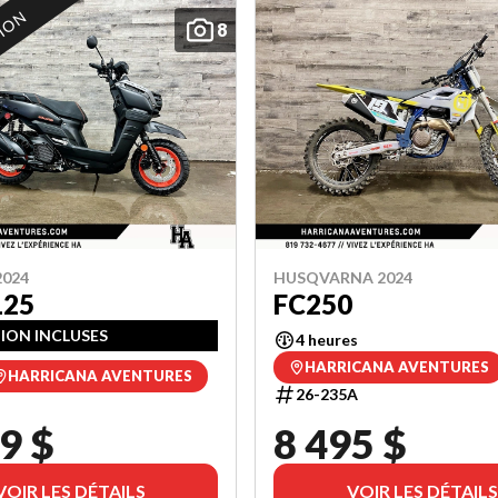
TION
8
024
HUSQVARNA 2024
125
FC250
ON INCLUSES
4 heures
HARRICANA AVENTURES
HARRICANA AVENTURES
26-235A
9 $
8 495 $
VOIR LES DÉTAILS
VOIR LES DÉTAILS