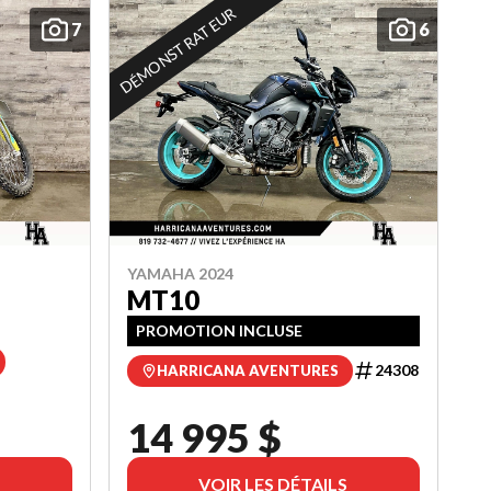
DÉMONSTRATEUR
7
6
YAMAHA 2024
MT10
PROMOTION INCLUSE
24308
HARRICANA AVENTURES
14 995 $
VOIR LES DÉTAILS