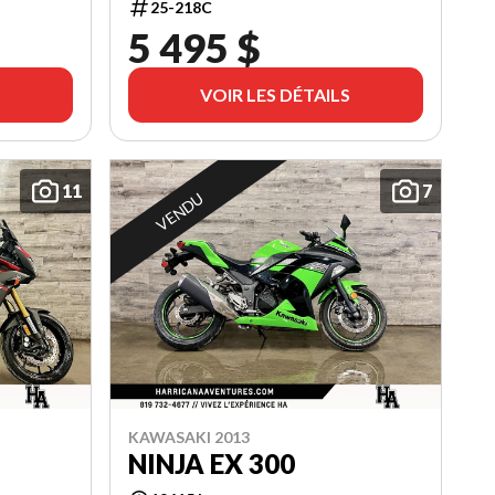
25-218C
5 495 $
VOIR LES DÉTAILS
11
7
VENDU
KAWASAKI 2013
NINJA EX 300