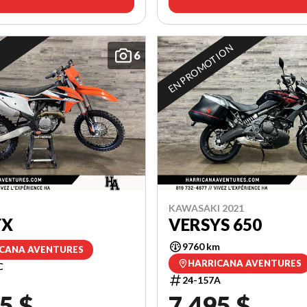
EN PROMOTION
6
KAWASAKI 2021
FX
VERSYS 650
9760 km
CANA AVENTURES
HARRICANA AVENTURES
C
24-157A
5 $
7 495 $