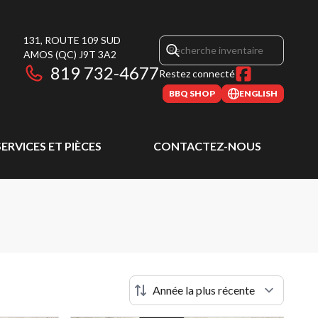
131, ROUTE 109 SUD
AMOS
(QC)
J9T 3A2
819 732-4677
Restez connecté
BBQ SHOP
ENGLISH
SERVICES ET PIÈCES
CONTACTEZ-NOUS