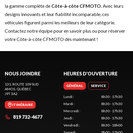
la gamme complète de
Côte-à-côte CFMOTO
. Avec leurs
designs innovants et leur fiabilité incomparable, ces
véhicules figurent parmi les meilleurs de leur catégorie.
Contactez notre équipe
pour en savoir plus ou pour réserver
votre Côte-à-côte CFMOTO dès maintenant !
NOUS JOINDRE
HEURES D'OUVERTURE
131, ROUTE 109 SUD
GÉNÉRAL
SERVICE
AMOS
, QUÉBEC
J9T 3A2
Lundi
:
8h30 - 17h30
Mardi
:
8h30 - 17h30
ITINÉRAIRE
Mercredi
:
8h30 - 17h30
819 732-4677
Jeudi
:
8h30 - 17h30
Vendredi
:
8h30 - 18h00
Samedi
:
9h00 - 12h00