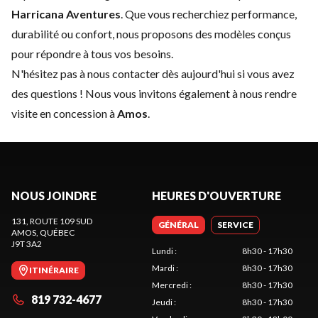
Harricana Aventures
. Que vous recherchiez performance,
durabilité ou confort, nous proposons des modèles conçus
pour répondre à tous vos besoins.
N'hésitez pas à
nous contacter
dès aujourd'hui si vous avez
des questions ! Nous vous invitons également à nous rendre
visite en concession à
Amos
.
NOUS JOINDRE
HEURES D'OUVERTURE
131, ROUTE 109 SUD
GÉNÉRAL
SERVICE
AMOS
, QUÉBEC
J9T 3A2
Lundi
:
8h30 - 17h30
Mardi
:
8h30 - 17h30
ITINÉRAIRE
Mercredi
:
8h30 - 17h30
819 732-4677
Jeudi
:
8h30 - 17h30