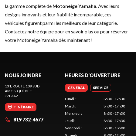
la gamme complète de
Motoneige Yamaha
. Avec leurs
designs innovants et leur fiabilité incomparable, ces
véhicules figurent parmi les meilleurs de leur catégorie.
Contactez notre équipe
pour en savoir plus ou pour réserver
votre Motoneige Yamaha dès maintenant !
NOUS JOINDRE
HEURES D'OUVERTURE
131, ROUTE 109 SUD
GÉNÉRAL
SERVICE
AMOS
, QUÉBEC
J9T 3A2
Lundi
:
8h30 - 17h30
Mardi
:
8h30 - 17h30
ITINÉRAIRE
Mercredi
:
8h30 - 17h30
819 732-4677
Jeudi
:
8h30 - 17h30
Vendredi
:
8h30 - 18h00
Samedi
:
9h00 - 12h00