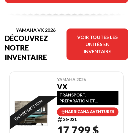
YAMAHA VX 2026
DÉCOUVREZ
VOIR TOUTES LES
UNITÉS EN
NOTRE
INVENTAIRE
INVENTAIRE
YAMAHA 2026
VX
TRANSPORT,
PRÉPARATION ET
EN PROMOTION
PROMOTION INCLUSES
8
HARRICANA AVENTURES
26-321
17 799 $