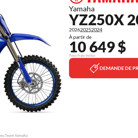
Yamaha
YZ250X 2
2026
2025
2024
À partir de
10 649 $
Tous frais inclus
DEMANDE DE PR
Bleu Team Yamaha