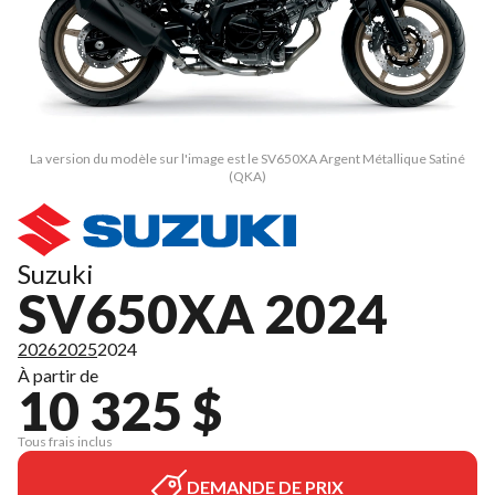
La version du modèle sur l'image est le SV650XA Argent Métallique Satiné
(QKA)
Suzuki
SV650XA 2024
2026
2025
2024
À partir de
10 325 $
Tous frais inclus
DEMANDE DE PRIX