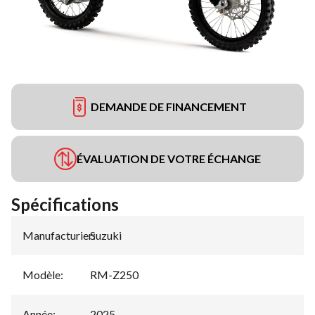
DEMANDE DE FINANCEMENT
ÉVALUATION DE VOTRE ÉCHANGE
Spécifications
Manufacturier
Suzuki
:
Modèle
:
RM-Z250
Année
:
2025