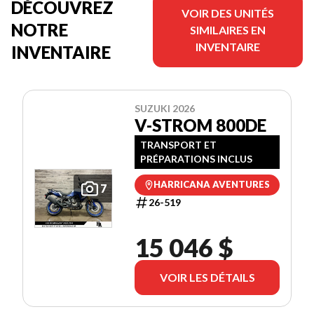
DÉCOUVREZ
VOIR DES UNITÉS
NOTRE
SIMILAIRES EN
INVENTAIRE
INVENTAIRE
SUZUKI 2026
V-STROM 800DE
TRANSPORT ET
PRÉPARATIONS INCLUS
HARRICANA AVENTURES
7
26-519
15 046 $
VOIR LES DÉTAILS