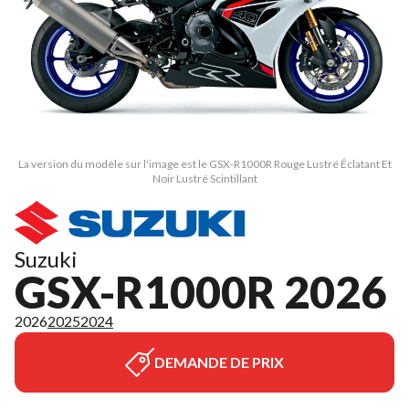
La version du modèle sur l'image est le GSX-R1000R Rouge Lustré Éclatant Et
Noir Lustré Scintillant
Suzuki
GSX-R1000R 2026
2026
2025
2024
DEMANDE DE PRIX