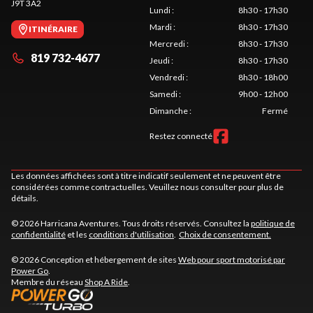
J9T 3A2
Lundi
:
8h30 - 17h30
Mardi
:
8h30 - 17h30
ITINÉRAIRE
Mercredi
:
8h30 - 17h30
819 732-4677
Jeudi
:
8h30 - 17h30
Vendredi
:
8h30 - 18h00
Samedi
:
9h00 - 12h00
Dimanche
:
Fermé
Restez connecté
Les données affichées sont à titre indicatif seulement et ne peuvent être
considérées comme contractuelles. Veuillez nous consulter pour plus de
détails.
© 2026 Harricana Aventures. Tous droits réservés. Consultez la
politique de
confidentialité
et les
conditions d'utilisation
.
Choix de consentement.
© 2026 Conception et hébergement de sites
Web pour sport motorisé par
Power Go
.
Membre du réseau
Shop A Ride
.