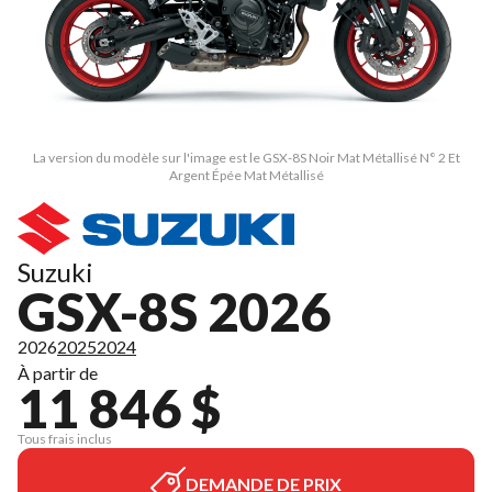
La version du modèle sur l'image est le GSX-8S Noir Mat Métallisé N° 2 Et
Argent Épée Mat Métallisé
Suzuki
GSX-8S 2026
2026
2025
2024
À partir de
11 846 $
Tous frais inclus
DEMANDE DE PRIX