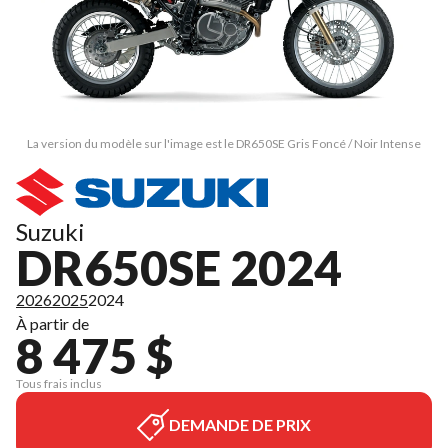
La version du modèle sur l'image est le DR650SE Gris Foncé / Noir Intense
Suzuki
DR650SE 2024
2026
2025
2024
À partir de
8 475 $
Tous frais inclus
DEMANDE DE PRIX