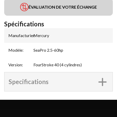
ÉVALUATION DE VOTRE ÉCHANGE
Spécifications
Manufacturier
Mercury
:
Modèle
:
SeaPro 2.5-60hp
Version
:
FourStroke 40 (4 cylindres)
Specifications