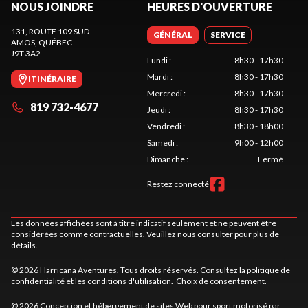
NOUS JOINDRE
HEURES D'OUVERTURE
131, ROUTE 109 SUD
GÉNÉRAL
SERVICE
AMOS
, QUÉBEC
J9T 3A2
Lundi
:
8h30 - 17h30
Mardi
:
8h30 - 17h30
ITINÉRAIRE
Mercredi
:
8h30 - 17h30
819 732-4677
Jeudi
:
8h30 - 17h30
Vendredi
:
8h30 - 18h00
Samedi
:
9h00 - 12h00
Dimanche
:
Fermé
Restez connecté
Les données affichées sont à titre indicatif seulement et ne peuvent être
considérées comme contractuelles. Veuillez nous consulter pour plus de
détails.
© 2026 Harricana Aventures. Tous droits réservés. Consultez la
politique de
confidentialité
et les
conditions d'utilisation
.
Choix de consentement.
© 2026 Conception et hébergement de sites
Web pour sport motorisé par