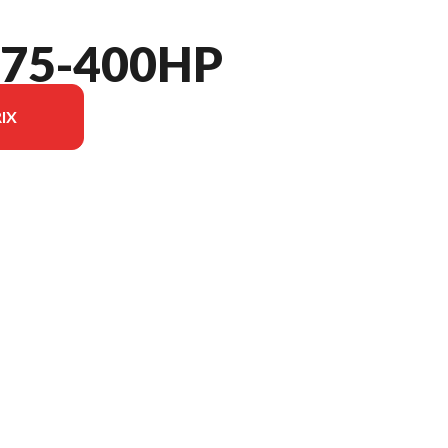
75-400HP
IX
du modèle sur l'image est le SeaPro 300 AMS