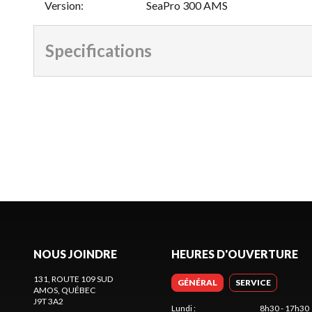
Version
:
SeaPro 300 AMS
Specifications
NOUS JOINDRE
HEURES D'OUVERTURE
131, ROUTE 109 SUD
GÉNÉRAL
SERVICE
AMOS
, QUÉBEC
J9T 3A2
Lundi
:
8h30 - 17h30