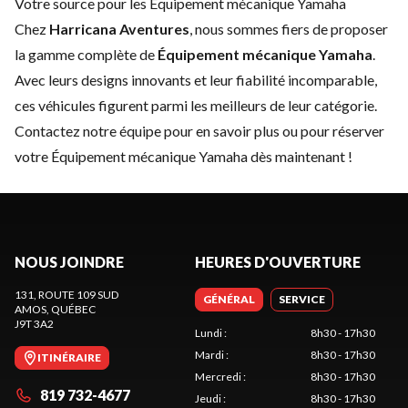
Votre source pour les Équipement mécanique Yamaha
Chez
Harricana Aventures
, nous sommes fiers de proposer
la gamme complète de
Équipement mécanique Yamaha
.
Avec leurs designs innovants et leur fiabilité incomparable,
ces véhicules figurent parmi les meilleurs de leur catégorie.
Contactez notre équipe
pour en savoir plus ou pour réserver
votre Équipement mécanique Yamaha dès maintenant !
NOUS JOINDRE
HEURES D'OUVERTURE
131, ROUTE 109 SUD
GÉNÉRAL
SERVICE
AMOS
, QUÉBEC
J9T 3A2
Lundi
:
8h30 - 17h30
Mardi
:
8h30 - 17h30
ITINÉRAIRE
Mercredi
:
8h30 - 17h30
819 732-4677
Jeudi
:
8h30 - 17h30