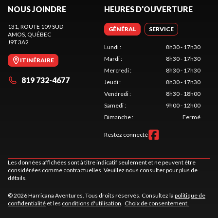
NOUS JOINDRE
HEURES D'OUVERTURE
131, ROUTE 109 SUD
GÉNÉRAL
SERVICE
AMOS
, QUÉBEC
J9T 3A2
Lundi
:
8h30 - 17h30
Mardi
:
8h30 - 17h30
ITINÉRAIRE
Mercredi
:
8h30 - 17h30
819 732-4677
Jeudi
:
8h30 - 17h30
Vendredi
:
8h30 - 18h00
Samedi
:
9h00 - 12h00
Dimanche
:
Fermé
Restez connecté
Les données affichées sont à titre indicatif seulement et ne peuvent être
considérées comme contractuelles. Veuillez nous consulter pour plus de
détails.
© 2026 Harricana Aventures. Tous droits réservés. Consultez la
politique de
confidentialité
et les
conditions d'utilisation
.
Choix de consentement.