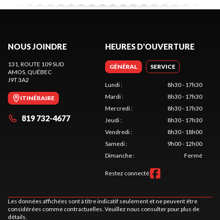
NOUS JOINDRE
HEURES D'OUVERTURE
131, ROUTE 109 SUD
GÉNÉRAL
SERVICE
AMOS
, QUÉBEC
J9T 3A2
Lundi
:
8h30 - 17h30
Mardi
:
8h30 - 17h30
ITINÉRAIRE
Mercredi
:
8h30 - 17h30
819 732-4677
Jeudi
:
8h30 - 17h30
Vendredi
:
8h30 - 18h00
Samedi
:
9h00 - 12h00
Dimanche
:
Fermé
Restez connecté
Les données affichées sont à titre indicatif seulement et ne peuvent être
considérées comme contractuelles. Veuillez nous consulter pour plus de
détails.