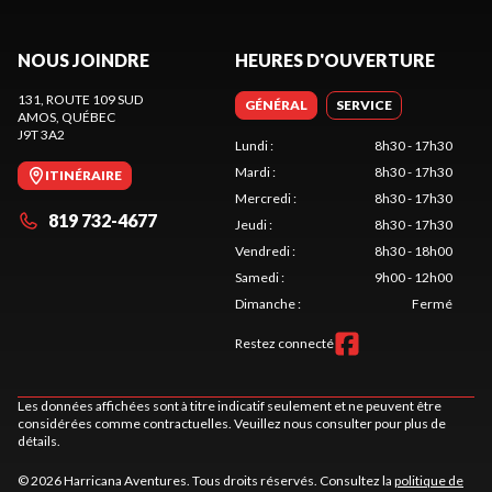
NOUS JOINDRE
HEURES D'OUVERTURE
131, ROUTE 109 SUD
GÉNÉRAL
SERVICE
AMOS
, QUÉBEC
J9T 3A2
Lundi
:
8h30 - 17h30
Mardi
:
8h30 - 17h30
ITINÉRAIRE
Mercredi
:
8h30 - 17h30
819 732-4677
Jeudi
:
8h30 - 17h30
Vendredi
:
8h30 - 18h00
Samedi
:
9h00 - 12h00
Dimanche
:
Fermé
Restez connecté
Les données affichées sont à titre indicatif seulement et ne peuvent être
considérées comme contractuelles. Veuillez nous consulter pour plus de
détails.
© 2026 Harricana Aventures. Tous droits réservés. Consultez la
politique de