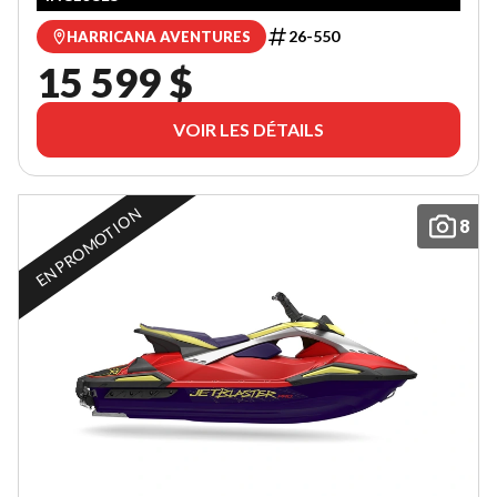
26-550
HARRICANA AVENTURES
15 599 $
VOIR LES DÉTAILS
EN PROMOTION
8