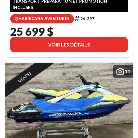
TRANSPORT, PRÉPARATION ET PROMOTION
INCLUSES
26-397
HARRICANA AVENTURES
25 699 $
VOIR LES DÉTAILS
11
VENDU