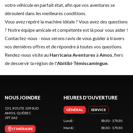
votre véhicule en parfait état, afin que vos aventures se
déroulent dans les meilleures conditions.
Vous avez repéré la machine idéale ? Vous avez des questions
? Notre équipe amicale et compétente est là pour vous aider !
Contactez-nous
- nous serons ravis de vous guider à travers
nos dernières offres et de répondre à toutes vos questions.
Rendez-nous visite au
Harricana Aventures
à
Amos
, fiers
de desservir la région de l'
Abitibi-Témiscamingue
.
NOUS JOINDRE
HEURES D'OUVERTURE
131, ROUTE 109 SUD
GÉNÉRAL
SERVICE
AMOS
, QUÉBEC
J9T 3A2
Lundi
:
8h30 - 17h30
Mardi
:
8h30 - 17h30
ITINÉRAIRE